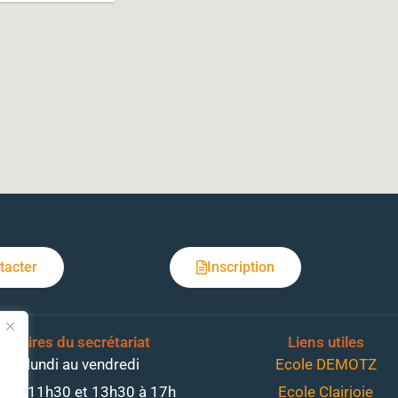
tacter
Inscription
Horaires du secrétariat
Liens utiles
Du lundi au vendredi
Ecole DEMOTZ
0 à 11h30 et 13h30 à 17h
Ecole Clairjoie
s