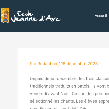
Aller
au
Accueil
contenu
Par
Redaction
/
18 décembre 2023
Depuis début décembre, les trois class
traditionnels traduits en patois. Ils vont
vendredi avant Noël. Ce sont les personn
sélectionné les chants. Les élèves appr
dont ils connaissent déjà l’air.