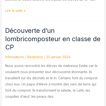
Lire la suite »
Découverte d’un
Découverte
d’un
lombricomposteur en classe de
lombricomposteur
CP
en
classe
Informations
/
Redaction
/
23 janvier 2024
de
Nous avons rencontré les élèves de maitresse Emilie car ils
CP
voulaient nous présenter leur découverte étonnante. Ils
travaillent sur les déchets et le tri. Certains font du compost
chez eux. Un papa d’élève a montré des vers de terre qui
font du compost. Ils transforment la salade, le café, les
coquilles d’œuf, les peaux des