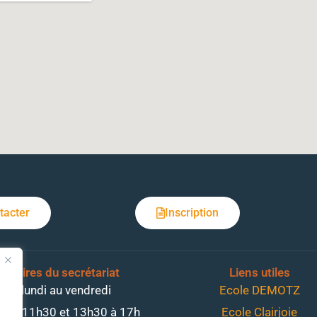
tacter
Inscription
Horaires du secrétariat
Liens utiles
Du lundi au vendredi
Ecole DEMOTZ
0 à 11h30 et 13h30 à 17h
Ecole Clairjoie
s