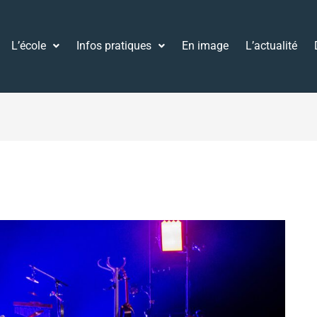
L’école
Infos pratiques
En image
L’actualité