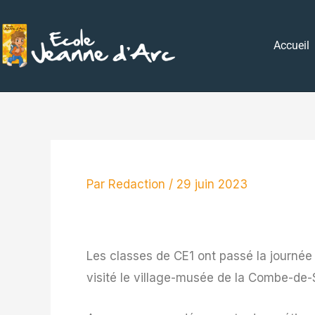
Aller
au
Accueil
contenu
Par
Redaction
/
29 juin 2023
Les classes de CE1 ont passé la journée 
visité le village-musée de la Combe-de