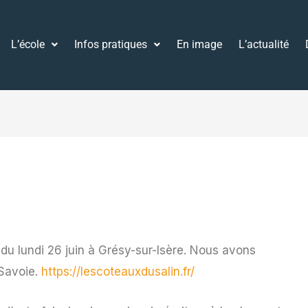
L’école
Infos pratiques
En image
L’actualité
du lundi 26 juin à Grésy-sur-Isère. Nous avons
-Savoie.
https://lescoteauxdusalin.fr/