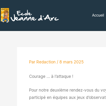
Aller
au
Accueil
contenu
Par
Redaction
/
8 mars 2025
Courage … à l’attaque !
Pour notre deuxième rendez-vous du voy
participé en équipes aux jeux d’observati